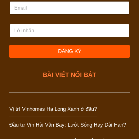
E
ệ
m
n
a
t
i
h
L
l
o
ờ
ạ
i
i
n
*
h
ĐĂNG KÝ
ắ
n
BÀI VIẾT NỔI BẬT
Vị trí Vinhomes Hạ Long Xanh ở đâu?
Đầu tư Vin Hải Vân Bay: Lướt Sóng Hay Dài Hạn?